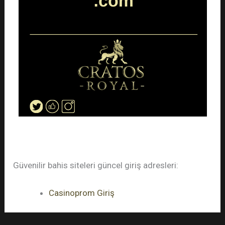
Güvenilir bahis siteleri güncel giriş adresleri:
Casinoprom Giriş