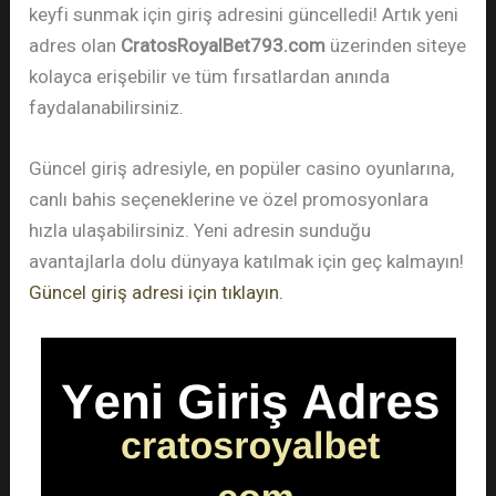
keyfi
sunmak
için
giriş
adresini
güncelledi!
Artık
yeni
adres
olan
CratosRoyalBet793.
com
üzerinden
siteye
kolayca
erişebilir
ve
tüm
fırsatlardan
anında
faydalanabilirsiniz.
Güncel
giriş
adresiyle,
en
popüler
casino
oyunlarına,
canlı
bahis
seçeneklerine
ve
özel
promosyonlara
hızla
ulaşabilirsiniz.
Yeni
adresin
sunduğu
avantajlarla
dolu
dünyaya
katılmak
için
geç
kalmayın!
Güncel giriş adresi için tıklayın.