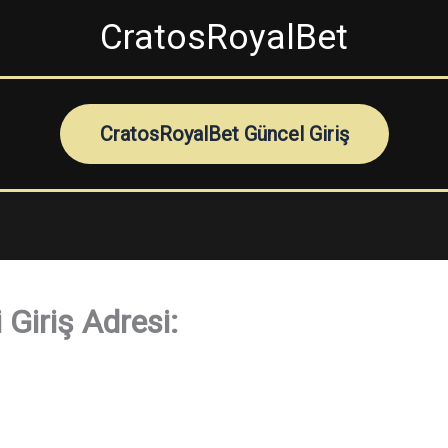
CratosRoyalBet
CratosRoyalBet Güncel Giriş
Giriş Adresi: