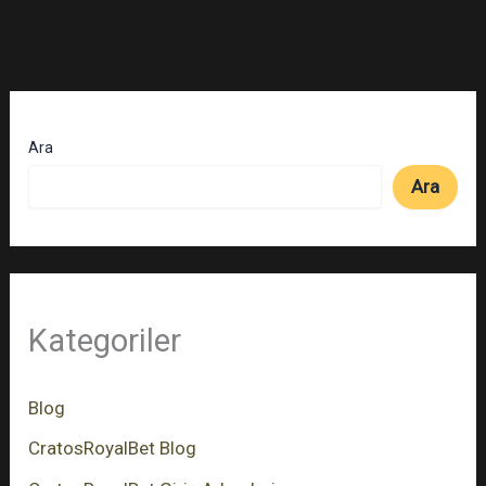
Ara
Ara
Kategoriler
Blog
CratosRoyalBet Blog