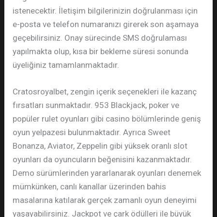
istenecektir. İletişim bilgilerinizin doğrulanması için
e-posta ve telefon numaranızı girerek son aşamaya
geçebilirsiniz. Onay sürecinde SMS doğrulaması
yapılmakta olup, kısa bir bekleme süresi sonunda
üyeliğiniz tamamlanmaktadır.
Cratosroyalbet, zengin içerik seçenekleri ile kazanç
fırsatları sunmaktadır. 953 Blackjack, poker ve
popüler rulet oyunları gibi casino bölümlerinde geniş
oyun yelpazesi bulunmaktadır. Ayrıca Sweet
Bonanza, Aviator, Zeppelin gibi yüksek oranlı slot
oyunları da oyuncuların beğenisini kazanmaktadır.
Demo sürümlerinden yararlanarak oyunları denemek
mümkünken, canlı kanallar üzerinden bahis
masalarına katılarak gerçek zamanlı oyun deneyimi
yaşayabilirsiniz. Jackpot ve çark ödülleri ile büyük